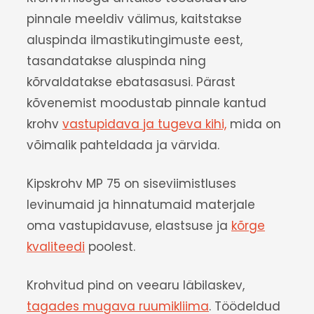
pinnale meeldiv välimus, kaitstakse
aluspinda ilmastikutingimuste eest,
tasandatakse aluspinda ning
kõrvaldatakse ebatasasusi. Pärast
kõvenemist moodustab pinnale kantud
krohv
vastupidava ja tugeva kihi,
mida on
võimalik pahteldada ja värvida.
Kipskrohv MP 75 on siseviimistluses
levinumaid ja hinnatumaid materjale
oma vastupidavuse, elastsuse ja
kõrge
kvaliteedi
poolest.
Krohvitud pind on veearu läbilaskev,
tagades mugava ruumikliima
. Töödeldud