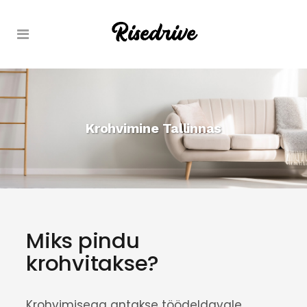
Krohvimine Tallinnas
Miks pindu
krohvitakse?
Krohvimisega antakse töödeldavale